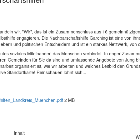
ndeln wir. "Wir", das ist ein Zusammenschluss aus 16 gemeinnützigen
bsthilfe engagieren. Die Nachbarschaftshilfe Garching ist eine von ihn
ern und politischen Entscheidern und ist ein starkes Netzwerk, von de
n gutes soziales Miteinander, das Menschen verbindet. In enger Zusa
 ihren Gemeinden für Sie da sind und umfassende Angebote von Jung bis
rbeit organisiert ist, wie wir arbeiten und welches Leitbild den Grun
ve Standortkarte! Reinschauen lohnt sich...
shilfen_Landkreis_Muenchen.pdf
2 MB
Inhalt
Wi